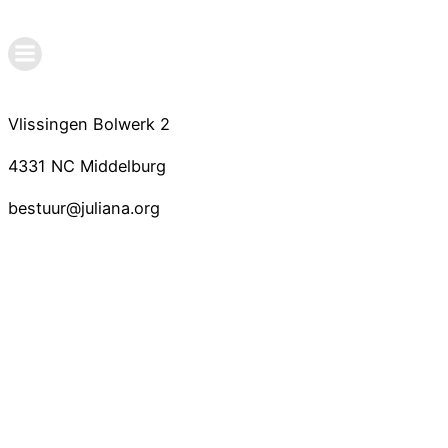
Ga
naar
de
inhoud
Vlissingen Bolwerk 2
4331 NC Middelburg
bestuur@juliana.org